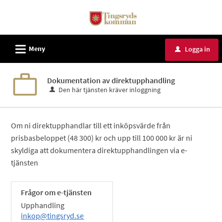
Välkommen
till
internservice
L
-
Meny
Logga in
u
Tingsryds
kommun
Dokumentation av direktupphandling
Den här tjänsten kräver inloggning
Om ni direktupphandlar till ett inköpsvärde från
prisbasbeloppet (48 300) kr och upp till 100 000 kr är ni
skyldiga att dokumentera direktupphandlingen via e-
tjänsten
Frågor om e-tjänsten
Upphandling
inkop@tingsryd.se